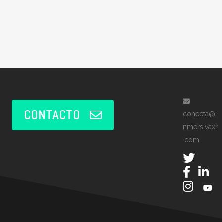
CONTACTO
conecta@i
nmersivaxr
.com