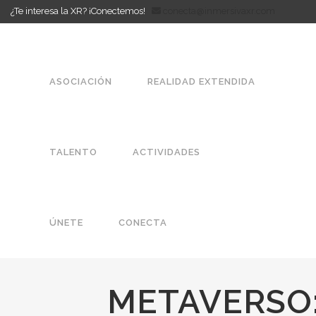
¿Te interesa la XR? ¡Conectemos!
conecta@inmersivaxr.com
ASOCIACIÓN
REALIDAD EXTENDIDA
TALENTO
ACTIVIDADES
ÚNETE
CONECTA
METAVERSO: