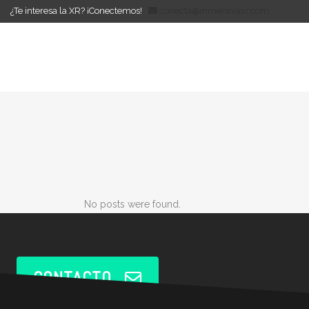
¿Te interesa la XR? ¡Conectemos!
conecta@inmersivaxr.com
No posts were found.
CONTACTO