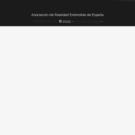
Asociación de Realidad Extendida de España
INMERSIVA XR
® 2021 -
Información legal
-