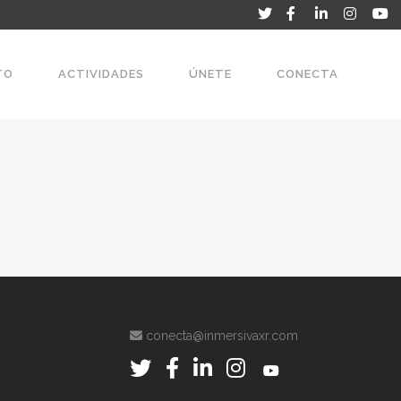
TO
ACTIVIDADES
ÚNETE
CONECTA
conecta@inmersivaxr.com